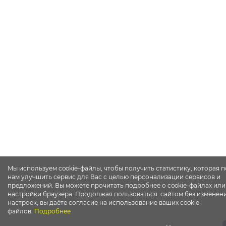
Мы используем cookie-файлы, чтобы получить статистику, которая 
нам улучшить сервис для Вас с целью персонализации сервисов и
предложений. Вы можете прочитать подробнее о cookie-файлах или
настройки браузера. Продолжая пользоваться сайтом без изменен
настроек, вы даёте согласие на использование ваших cookie-
файлов.
Подробнее