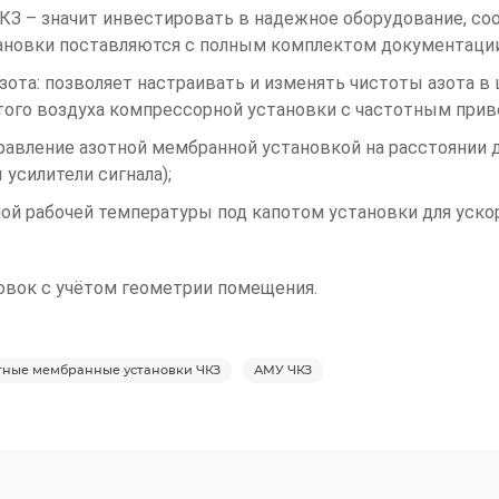
КЗ – значит инвестировать в надежное оборудование, 
тановки поставляются с полным комплектом документаци
ота: позволяет настраивать и изменять чистоты азота в 
того воздуха компрессорной установки с частотным при
равление азотной мембранной установкой на расстоянии 
усилители сигнала);
ой рабочей температуры под капотом установки для уско
овок с учётом геометрии помещения.
тные мембранные установки ЧКЗ
АМУ ЧКЗ