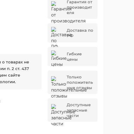
Гарантия от
производит
еля
Доставка по
РФ
Гибкие
цены
 о товарах не
 п. 2 ст. 437
щем сайте
Только
ологии.
положитель
ные отзывы
1
Доступные
запасные
части