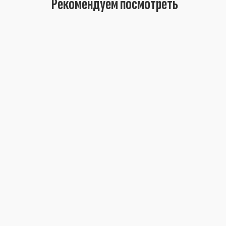
Рекомендуем посмотреть
ВИНТОВОЙ КОМПРЕССОР ДЭН-11Ш-ОР (500 Л) ОПТИМ
0 Р
Заказать
ВИНТОВОЙ КОМПРЕССОР ДЭН-15Ш-Р (500 Л) ОПТИМ