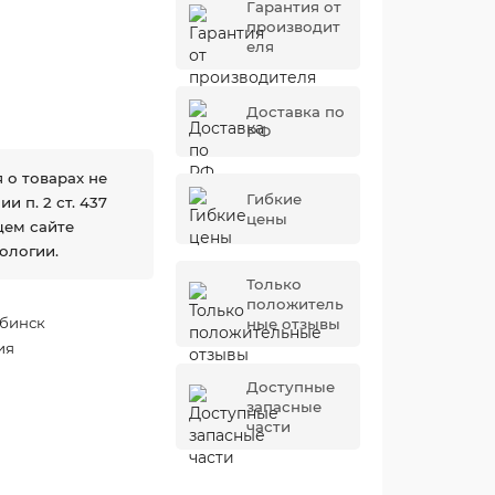
Гарантия от
производит
еля
Доставка по
РФ
 о товарах не
Гибкие
 п. 2 ст. 437
цены
щем сайте
ологии.
Только
положитель
бинск
ные отзывы
ия
Доступные
запасные
части