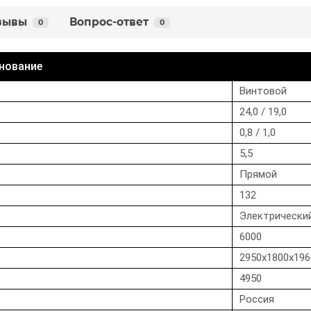
зывы
Вопрос-ответ
0
0
нование
Винтовой
24,0 / 19,0
0,8 / 1,0
5,5
Прямой
132
Электрически
6000
2950х1800х196
4950
Россия