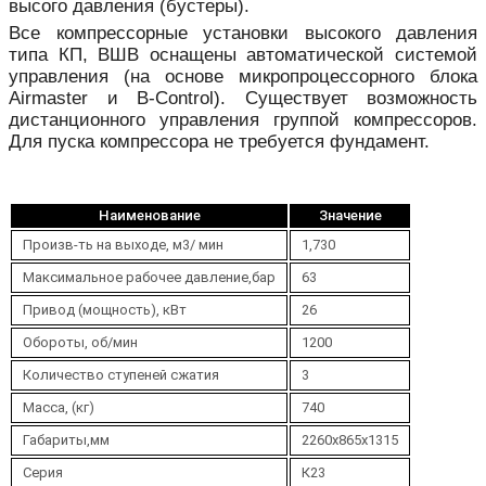
высого давления (бустеры).
Все компрессорные установки высокого давления
типа КП, ВШВ оснащены автоматической системой
управления (на основе микропроцессорного блока
Airmaster и B-Control). Существует возможность
дистанционного управления группой компрессоров.
Для пуска компрессора не требуется фундамент.
Наименование
Значение
Произв-ть на выходе, м3/ мин
1,730
Максимальное рабочее давление,бар
63
Привод (мощность), кВт
26
Обороты, об/мин
1200
Количество ступеней сжатия
3
Масса, (кг)
740
Габариты,мм
2260х865х1315
Серия
К23