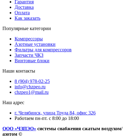
Гарантия
Доставка
Оплата
Как заказать
Популярные категории
Компрессоры
Азотные установки
Фильтры для компрессоров
Запчасти ЧКЗ
Винтовые блоки
Наши контакты
8 (904) 978-02-25
info@chzpeo.ru
chzpeo1@mail.ru
Наш адрес
г. Челябинск, улица Труда 84, офис 326
Работаем пн-пт. с 8:00 до 18:00
ООО «ЧЗПЭО»
системы снабжения сжатым воздухом/
азотом ©