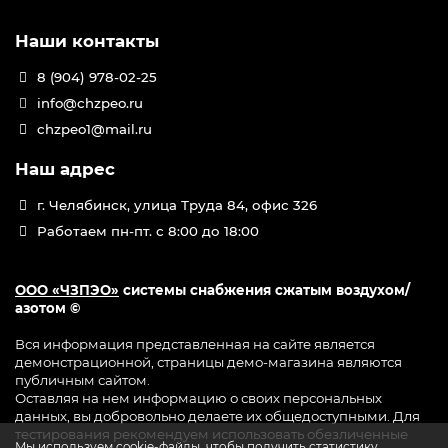
Наши контакты
8 (904) 978-02-25
info@chzpeo.ru
chzpeo1@mail.ru
Наш адрес
г. Челябинск, улица Труда 84, офис 326
Работаем пн-пт. с 8:00 до 18:00
ООО «ЧЗПЭО»
системы снабжения сжатым воздухом/
азотом ©
Вся информация представленная на сайте является
демонстрационной, страницы демо-магазина являются
публичным сайтом.
Оставляя на нем информацию о своих персональных
данных, вы добровольно делаете их общедоступными. Для
тестирования рекомендуем использовать обезличенные
Мы используем cookie-файлы, чтобы получить статистику,