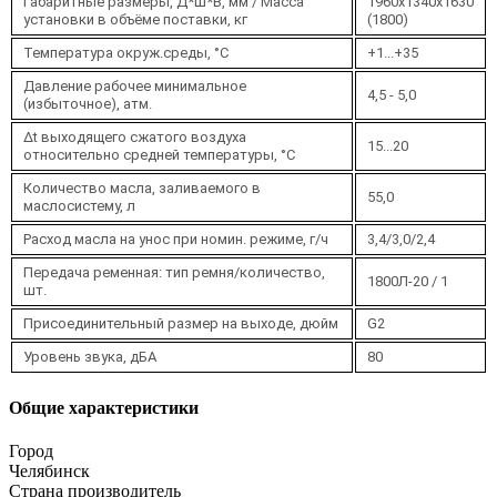
Габаритные размеры, Д*Ш*В, мм / Масса
1960х1340х1630
установки в объёме поставки, кг
(1800)
Температура окруж.среды, °C
+1...+35
Давление рабочее минимальное
4,5 - 5,0
(избыточное), атм.
Δt выходящего сжатого воздуха
15...20
относительно средней температуры, °C
Количество масла, заливаемого в
55,0
маслосистему, л
Расход масла на унос при номин. режиме, г/ч
3,4/3,0/2,4
Передача ременная: тип ремня/количество,
1800Л-20 / 1
шт.
Присоединительный размер на выходе, дюйм
G2
Уровень звука, дБА
80
Общие характеристики
Город
Челябинск
Страна производитель