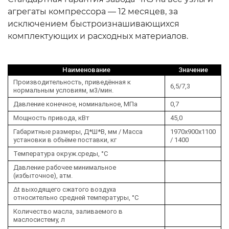
агрегаты компрессора — 12 месяцев, за
исключением быстроизнашивающихся
комплектующих и расходных материалов.
Наименование
Значение
Производительность, приведённая к
6,5/7,3
нормальным условиям, м3/мин.
Давление конечное, номинальное, МПа
0,7
Мощность привода, кВт
45,0
Габаритные размеры, Д*Ш*В, мм / Масса
1970х900х1100
установки в объёме поставки, кг
/ 1400
Температура окруж.среды, °C
Давление рабочее минимальное
(избыточное), атм.
Δt выходящего сжатого воздуха
относительно средней температуры, °C
Количество масла, заливаемого в
маслосистему, л